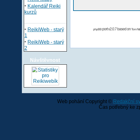
·
Kalendář Reiki
kurzů
·
ReikiWeb - starý
port v2.0.7 based on
phpBB
Tom Nit
1
·
ReikiWeb - starý
2
Návštěvnost
Web pohání Copyright ©
Redakční 
Čas potřebný ke z