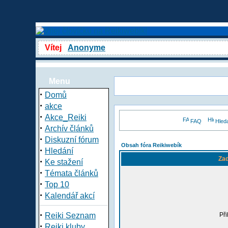
Vítej
Anonyme
Menu
·
Domů
·
akce
·
Akce_Reiki
FAQ
Hled
·
Archív článků
·
Diskuzní fórum
Obsah fóra Reikiwebík
·
Hledání
Zad
·
Ke stažení
·
Témata článků
·
Top 10
·
Kalendář akcí
·
Reiki Seznam
Při
·
Reiki kluby