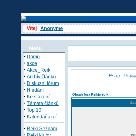
Vítej
Anonyme
Menu
·
Domů
·
akce
·
Akce_Reiki
·
Archív článků
FAQ
Hled
·
Diskuzní fórum
·
Hledání
Obsah fóra Reikiwebík
·
Ke stažení
·
Zad
Témata článků
·
Top 10
·
Kalendář akcí
·
Reiki Seznam
·
Reiki kluby