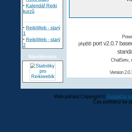
Při
·
Kalendář Reiki
kurzů
·
ReikiWeb - starý
1
Powe
·
ReikiWeb - starý
port v2.0.7 bas
phpBB
2
stand
Návštěvnost
,
ChatServ
Version 2.0.
Web pohání Copyright ©
Redakční 
Čas potřebný ke z