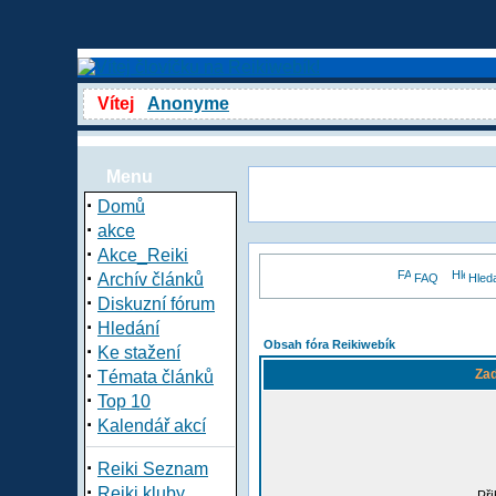
Vítej
Anonyme
Menu
·
Domů
·
akce
·
Akce_Reiki
·
Archív článků
FAQ
Hled
·
Diskuzní fórum
·
Hledání
Obsah fóra Reikiwebík
·
Ke stažení
·
Zad
Témata článků
·
Top 10
·
Kalendář akcí
·
Reiki Seznam
·
Reiki kluby