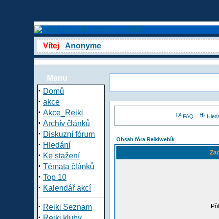
Vítej
Anonyme
Menu
·
Domů
·
akce
·
Akce_Reiki
FAQ
Hled
·
Archív článků
·
Diskuzní fórum
Obsah fóra Reikiwebík
·
Hledání
Zad
·
Ke stažení
·
Témata článků
·
Top 10
·
Kalendář akcí
·
Reiki Seznam
Při
·
Reiki kluby