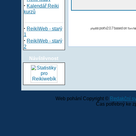
·
Kalendář Reiki
kurzů
·
ReikiWeb - starý
port v2.0.7 based on
phpBB
Tom Nit
1
·
ReikiWeb - starý
2
Návštěvnost
Web pohání Copyright ©
Redakční 
Čas potřebný ke z