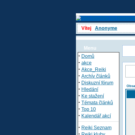
Vítej
Anonyme
Menu
·
Domů
·
akce
·
Akce_Reiki
·
Archív článků
·
Diskuzní fórum
Obsa
·
Hledání
·
Ke stažení
·
Témata článků
·
Top 10
·
Kalendář akcí
·
Reiki Seznam
·
Reiki kluby