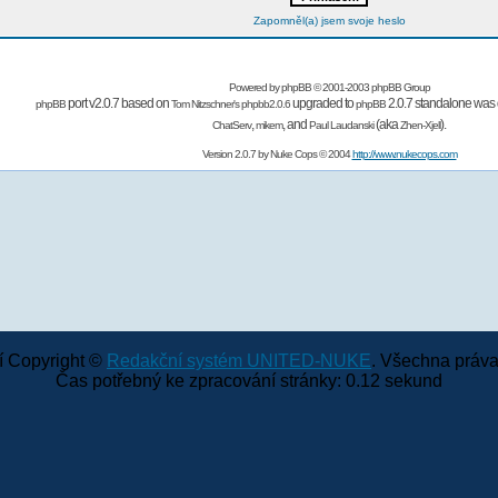
Zapomněl(a) jsem svoje heslo
Powered by
phpBB
© 2001-2003 phpBB Group
port v2.0.7 based on
upgraded to
2.0.7 standalone was 
phpBB
Tom Nitzschner's
phpbb2.0.6
phpBB
,
,
and
(aka
).
ChatServ
mikem
Paul Laudanski
Zhen-Xjell
Version 2.0.7 by
Nuke Cops
© 2004
http://www.nukecops.com
 Copyright ©
Redakční systém UNITED-NUKE
. Všechna práva
Čas potřebný ke zpracování stránky: 0.12 sekund