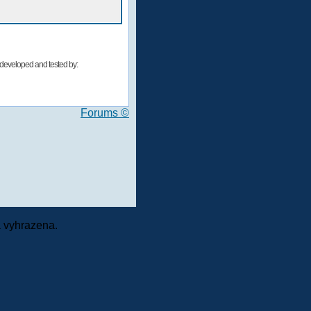
developed and tested by:
Forums ©
 vyhrazena.