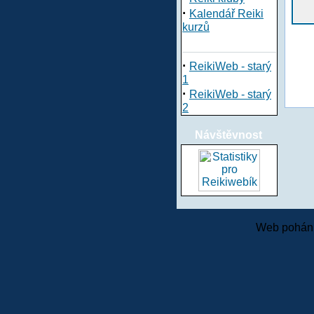
·
Kalendář Reiki
kurzů
·
ReikiWeb - starý
1
·
ReikiWeb - starý
2
Návštěvnost
Web pohání