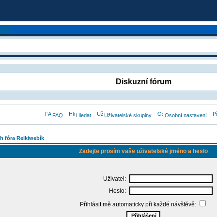
Diskuzní fórum
FAQ
Hledat
Uživatelské skupiny
Osobní nastavení
h fóra Reikiwebík
Zadejte prosím vaše uživatelské jméno a heslo
Uživatel:
Heslo:
Přihlásit mě automaticky při každé návštěvě: