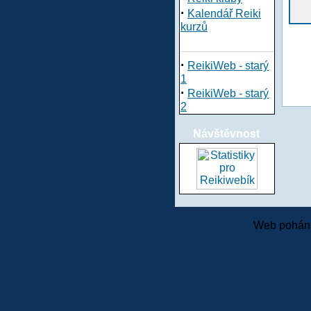
·
Kalendář Reiki
kurzů
·
ReikiWeb - starý
1
·
ReikiWeb - starý
2
Návštěvnost
Web pohání