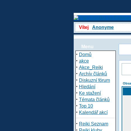
Vítej
Anonyme
Menu
·
Domů
·
akce
·
Akce_Reiki
·
Archív článků
·
Diskuzní fórum
Obsa
·
Hledání
·
Ke stažení
·
Témata článků
·
Top 10
·
Kalendář akcí
·
Reiki Seznam
·
Reiki kluby