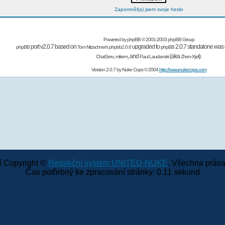
Zapomněl(a) jsem svoje heslo
Powered by
phpBB
© 2001-2003 phpBB Group
port v2.0.7 based on
upgraded to
2.0.7 standalone was 
phpBB
Tom Nitzschner's
phpbb2.0.6
phpBB
,
,
and
(aka
).
ChatServ
mikem
Paul Laudanski
Zhen-Xjell
Version 2.0.7 by
Nuke Cops
© 2004
http://www.nukecops.com
 Copyright ©
Redakční systém UNITED-NUKE
. Všechna práva
Čas potřebný ke zpracování stránky: 0.11 sekund