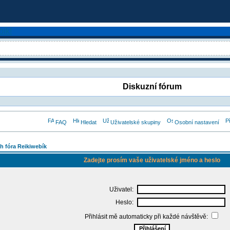
Diskuzní fórum
FAQ
Hledat
Uživatelské skupiny
Osobní nastavení
h fóra Reikiwebík
Zadejte prosím vaše uživatelské jméno a heslo
Uživatel:
Heslo:
Přihlásit mě automaticky při každé návštěvě: