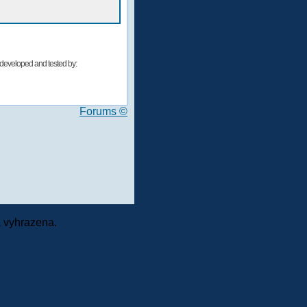
developed and tested by:
Forums ©
 vyhrazena.