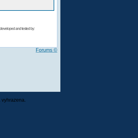
developed and tested by:
Forums ©
 vyhrazena.