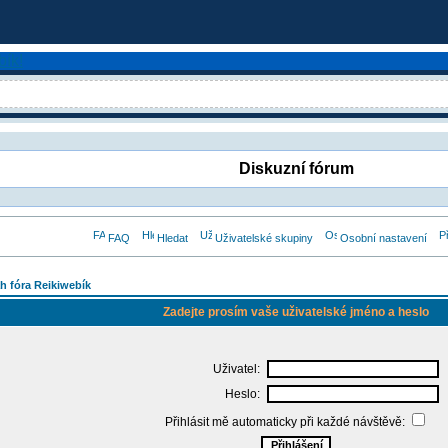
Diskuzní fórum
FAQ
Hledat
Uživatelské skupiny
Osobní nastavení
h fóra Reikiwebík
Zadejte prosím vaše uživatelské jméno a heslo
Uživatel:
Heslo:
Přihlásit mě automaticky při každé návštěvě: