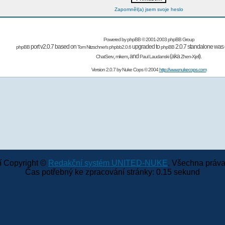
Zapomněl(a) jsem svoje heslo
Powered by
phpBB
© 2001-2003 phpBB Group
port v2.0.7 based on
upgraded to
2.0.7 standalone was 
phpBB
Tom Nitzschner's
phpbb2.0.6
phpBB
,
,
and
(aka
).
ChatServ
mikem
Paul Laudanski
Zhen-Xjell
Version 2.0.7 by
Nuke Cops
© 2004
http://www.nukecops.com
 Copyright ©
Redakční systém UNITED-NUKE
. Všechna práva
Čas potřebný ke zpracování stránky: 0.15 sekund