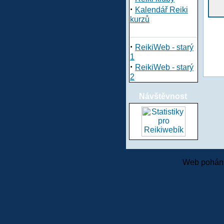
·
Kalendář Reiki
kurzů
·
ReikiWeb - starý
1
·
ReikiWeb - starý
2
Návštěvnost
Web pohání