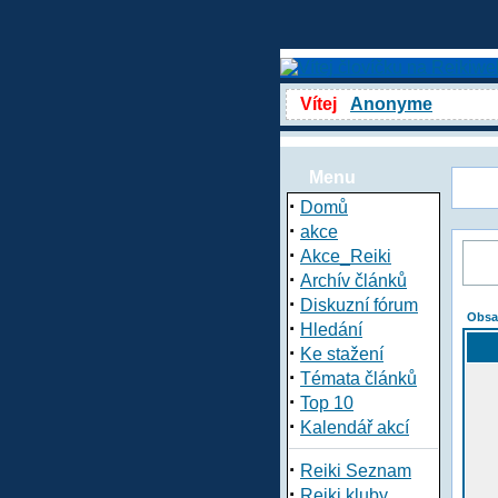
Vítej
Anonyme
Menu
·
Domů
·
akce
·
Akce_Reiki
·
Archív článků
·
Diskuzní fórum
Obsa
·
Hledání
·
Ke stažení
·
Témata článků
·
Top 10
·
Kalendář akcí
·
Reiki Seznam
·
Reiki kluby