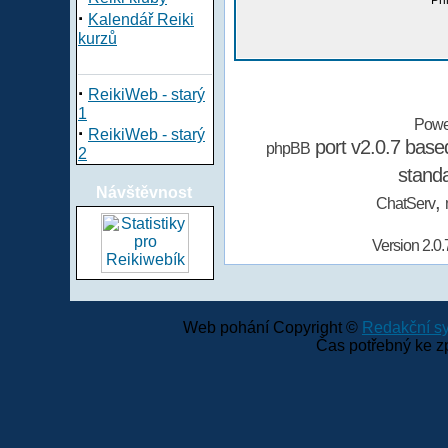
Při
·
Kalendář Reiki
kurzů
·
ReikiWeb - starý
1
Powe
·
ReikiWeb - starý
port v2.0.7 bas
phpBB
2
stand
Návštěvnost
,
ChatServ
Version 2.0.
Web pohání Copyright ©
Redakční 
Čas potřebný ke z