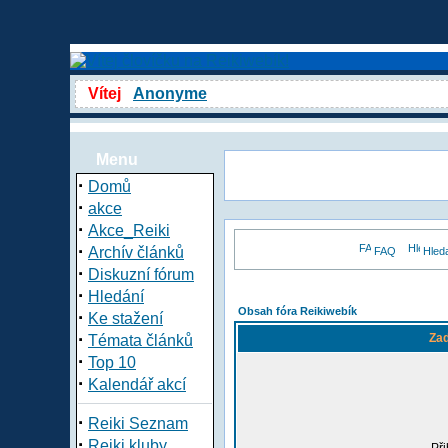
Vítej
Anonyme
Menu
·
Domů
·
akce
·
Akce_Reiki
·
Archív článků
FAQ
Hled
·
Diskuzní fórum
·
Hledání
Obsah fóra Reikiwebík
·
Ke stažení
·
Zad
Témata článků
·
Top 10
·
Kalendář akcí
·
Reiki Seznam
·
Reiki kluby