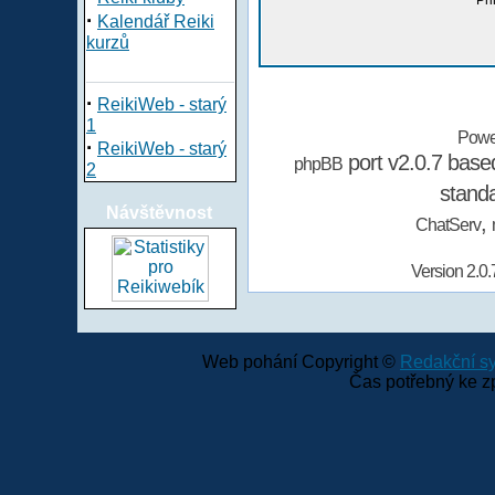
Při
·
Kalendář Reiki
kurzů
·
ReikiWeb - starý
1
Powe
·
ReikiWeb - starý
port v2.0.7 bas
phpBB
2
stand
Návštěvnost
,
ChatServ
Version 2.0.
Web pohání Copyright ©
Redakční 
Čas potřebný ke z