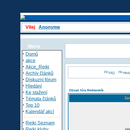
Vítej
Anonyme
Menu
·
Domů
·
akce
·
Akce_Reiki
·
Archív článků
FAQ
Hled
·
Diskuzní fórum
·
Hledání
Obsah fóra Reikiwebík
·
Ke stažení
·
Zad
Témata článků
·
Top 10
·
Kalendář akcí
·
Reiki Seznam
·
Reiki kluby