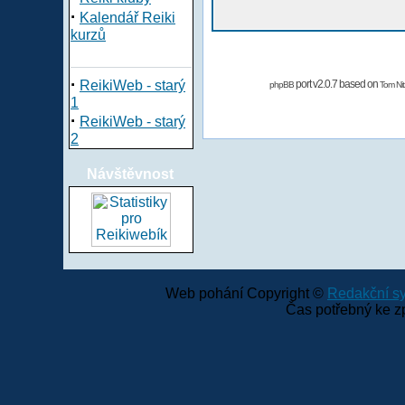
·
Kalendář Reiki
kurzů
·
ReikiWeb - starý
port v2.0.7 based on
phpBB
Tom Nit
1
·
ReikiWeb - starý
2
Návštěvnost
Web pohání Copyright ©
Redakční 
Čas potřebný ke z