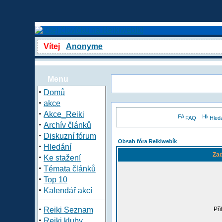
Vítej
Anonyme
Menu
·
Domů
·
akce
·
Akce_Reiki
FAQ
Hled
·
Archív článků
·
Diskuzní fórum
Obsah fóra Reikiwebík
·
Hledání
Zad
·
Ke stažení
·
Témata článků
·
Top 10
·
Kalendář akcí
·
Reiki Seznam
Při
·
Reiki kluby