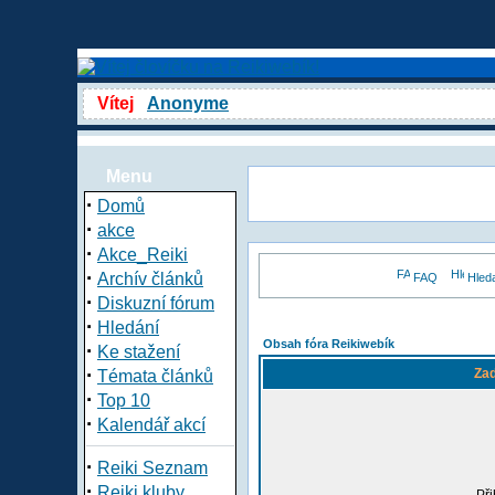
Vítej
Anonyme
Menu
·
Domů
·
akce
·
Akce_Reiki
·
Archív článků
FAQ
Hled
·
Diskuzní fórum
·
Hledání
Obsah fóra Reikiwebík
·
Ke stažení
·
Zad
Témata článků
·
Top 10
·
Kalendář akcí
·
Reiki Seznam
·
Reiki kluby