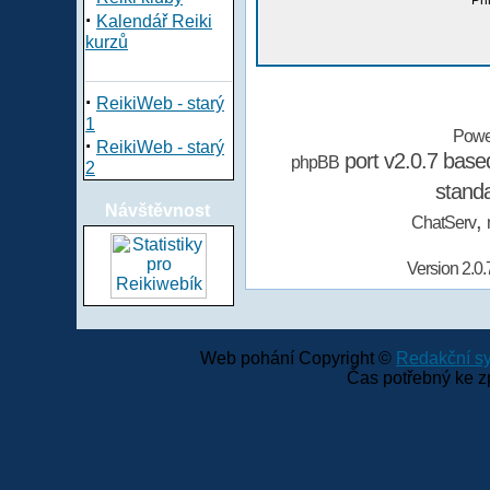
Při
·
Kalendář Reiki
kurzů
·
ReikiWeb - starý
1
Powe
·
ReikiWeb - starý
port v2.0.7 bas
phpBB
2
stand
Návštěvnost
,
ChatServ
Version 2.0.
Web pohání Copyright ©
Redakční 
Čas potřebný ke z