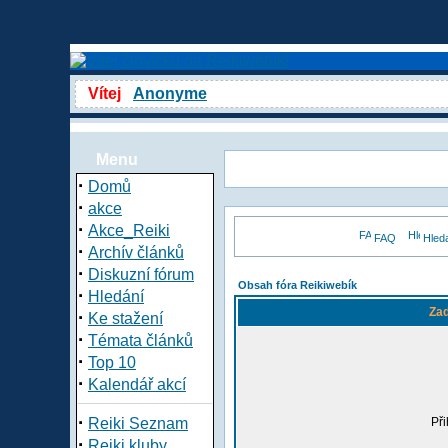
Vítej
Anonyme
Menu
·
Domů
·
akce
·
Akce_Reiki
FAQ
Hled
·
Archív článků
·
Diskuzní fórum
Obsah fóra Reikiwebík
·
Hledání
Zad
·
Ke stažení
·
Témata článků
·
Top 10
·
Kalendář akcí
·
Reiki Seznam
Při
·
Reiki kluby