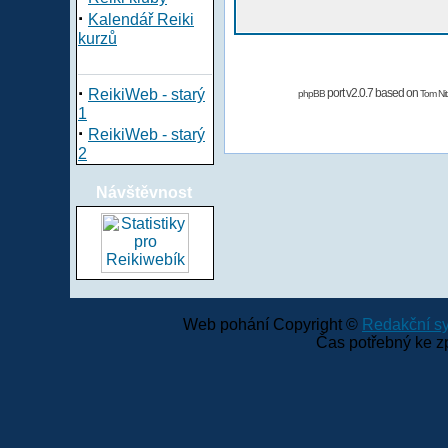
·
Kalendář Reiki
kurzů
·
ReikiWeb - starý
port v2.0.7 based on
phpBB
Tom Nit
1
·
ReikiWeb - starý
2
Návštěvnost
Web pohání Copyright ©
Redakční 
Čas potřebný ke z