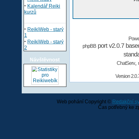
Při
·
Kalendář Reiki
kurzů
·
ReikiWeb - starý
1
Powe
·
ReikiWeb - starý
port v2.0.7 bas
phpBB
2
stand
Návštěvnost
,
ChatServ
Version 2.0.
Web pohání Copyright ©
Redakční 
Čas potřebný ke z