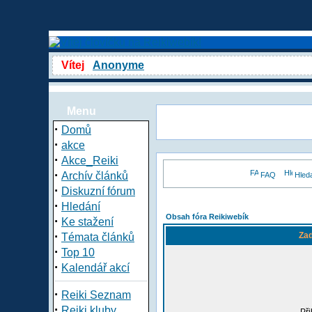
Vítej
Anonyme
Menu
·
Domů
·
akce
·
Akce_Reiki
·
Archív článků
FAQ
Hled
·
Diskuzní fórum
·
Hledání
Obsah fóra Reikiwebík
·
Ke stažení
·
Zad
Témata článků
·
Top 10
·
Kalendář akcí
·
Reiki Seznam
·
Reiki kluby