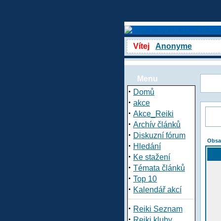
Vítej
Anonyme
Menu
·
Domů
·
akce
·
Akce_Reiki
·
Archív článků
·
Diskuzní fórum
Obsa
·
Hledání
·
Ke stažení
·
Témata článků
·
Top 10
·
Kalendář akcí
·
Reiki Seznam
·
Reiki kluby