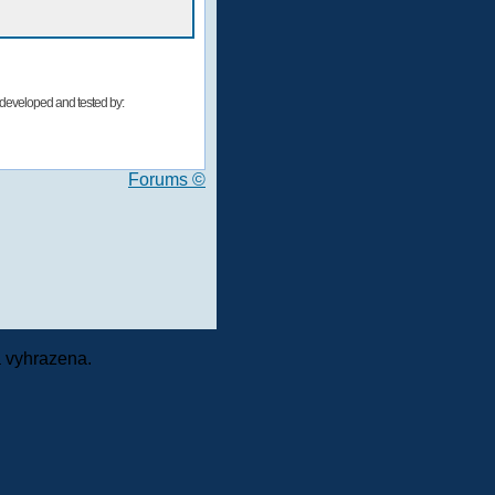
developed and tested by:
Forums ©
 vyhrazena.