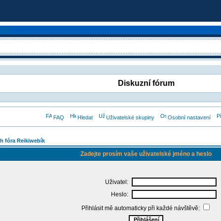
Diskuzní fórum
FAQ
Hledat
Uživatelské skupiny
Osobní nastavení
h fóra Reikiwebík
Zadejte prosím vaše uživatelské jméno a heslo
Uživatel:
Heslo:
Přihlásit mě automaticky při každé návštěvě: