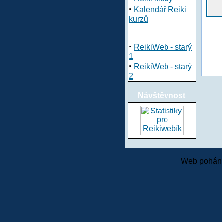
·
Kalendář Reiki
kurzů
·
ReikiWeb - starý
1
·
ReikiWeb - starý
2
Návštěvnost
Web pohání