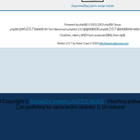
Zapomněl(a) jsem svoje heslo
Powered by
phpBB
© 2001-2003 phpBB Group
port v2.0.7 based on
upgraded to
2.0.7 standalone was 
phpBB
Tom Nitzschner's
phpbb2.0.6
phpBB
,
,
and
(aka
).
ChatServ
mikem
Paul Laudanski
Zhen-Xjell
Version 2.0.7 by
Nuke Cops
© 2004
http://www.nukecops.com
 Copyright ©
Redakční systém UNITED-NUKE
. Všechna práva
Čas potřebný ke zpracování stránky: 0.10 sekund