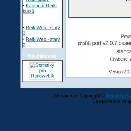
Při
·
Kalendář Reiki
kurzů
·
ReikiWeb - starý
1
Powe
·
ReikiWeb - starý
port v2.0.7 bas
phpBB
2
stand
Návštěvnost
,
ChatServ
Version 2.0.
Web pohání Copyright ©
Redakční 
Čas potřebný ke z