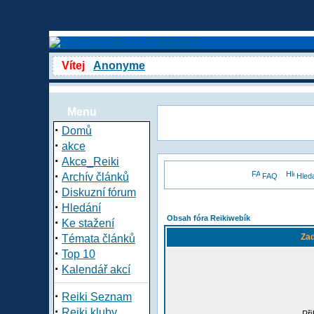
Vítej
Anonyme
Menu
·
Domů
·
akce
·
Akce_Reiki
·
Archív článků
FAQ
Hled
·
Diskuzní fórum
·
Hledání
Obsah fóra Reikiwebík
·
Ke stažení
·
Zad
Témata článků
·
Top 10
·
Kalendář akcí
·
Reiki Seznam
·
Reiki kluby