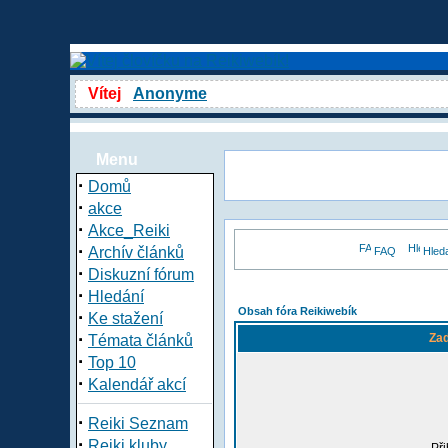
Vítej
Anonyme
Menu
·
Domů
·
akce
·
Akce_Reiki
·
Archív článků
FAQ
Hled
·
Diskuzní fórum
·
Hledání
Obsah fóra Reikiwebík
·
Ke stažení
·
Zad
Témata článků
·
Top 10
·
Kalendář akcí
·
Reiki Seznam
·
Reiki kluby