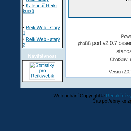
Při
·
Kalendář Reiki
kurzů
·
ReikiWeb - starý
1
Powe
·
ReikiWeb - starý
port v2.0.7 bas
phpBB
2
stand
Návštěvnost
,
ChatServ
Version 2.0.
Web pohání Copyright ©
Redakční 
Čas potřebný ke z