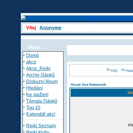
Vítej
Anonyme
Menu
·
Domů
·
akce
·
Akce_Reiki
FAQ
Hled
·
Archív článků
·
Diskuzní fórum
Obsah fóra Reikiwebík
·
Hledání
Zad
·
Ke stažení
·
Témata článků
·
Top 10
·
Kalendář akcí
·
Reiki Seznam
Při
·
Reiki kluby