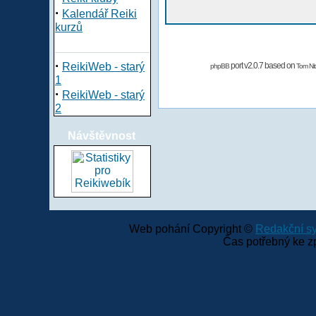
·
Kalendář Reiki
kurzů
·
ReikiWeb - starý
port v2.0.7 based on
phpBB
Tom Nit
1
·
ReikiWeb - starý
2
Návštěvnost
Web pohání Copyright ©
Redakční 
Čas potřebný ke z