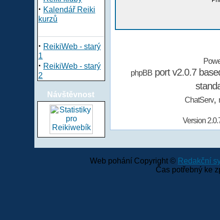
Při
·
Kalendář Reiki
kurzů
·
ReikiWeb - starý
1
Powe
·
ReikiWeb - starý
port v2.0.7 bas
phpBB
2
stand
Návštěvnost
,
ChatServ
Version 2.0.
Web pohání Copyright ©
Redakční 
Čas potřebný ke z