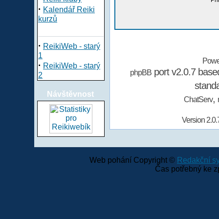
Při
·
Kalendář Reiki
kurzů
·
ReikiWeb - starý
1
Powe
·
ReikiWeb - starý
port v2.0.7 bas
phpBB
2
stand
Návštěvnost
,
ChatServ
Version 2.0.
Web pohání Copyright ©
Redakční 
Čas potřebný ke z