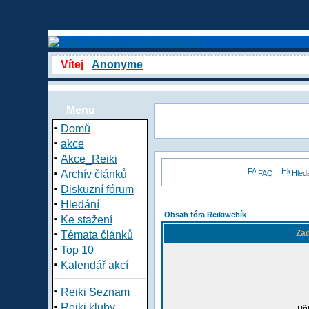
Vítej
Anonyme
Menu
·
Domů
·
akce
·
Akce_Reiki
·
Archív článků
FAQ
Hled
·
Diskuzní fórum
·
Hledání
Obsah fóra Reikiwebík
·
Ke stažení
·
Zad
Témata článků
·
Top 10
·
Kalendář akcí
·
Reiki Seznam
·
Reiki kluby