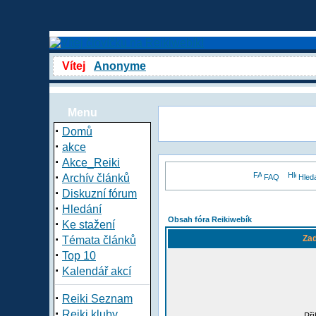
Vítej
Anonyme
Menu
·
Domů
·
akce
·
Akce_Reiki
·
Archív článků
FAQ
Hled
·
Diskuzní fórum
·
Hledání
Obsah fóra Reikiwebík
·
Ke stažení
·
Zad
Témata článků
·
Top 10
·
Kalendář akcí
·
Reiki Seznam
·
Reiki kluby