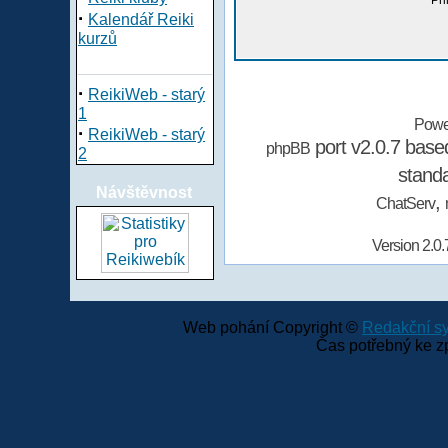
Při
·
Kalendář Reiki
kurzů
·
ReikiWeb - starý
1
Powe
·
ReikiWeb - starý
port v2.0.7 bas
phpBB
2
stand
Návštěvnost
,
ChatServ
Version 2.0.
Web pohání Copyright ©
Redakční 
Čas potřebný ke z