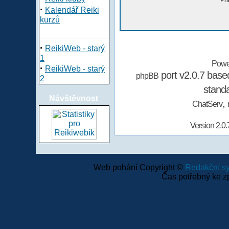
Při
·
Kalendář Reiki
kurzů
·
ReikiWeb - starý
1
Powe
·
ReikiWeb - starý
port v2.0.7 bas
phpBB
2
stand
Návštěvnost
,
ChatServ
Version 2.0.
Web pohání Copyright ©
Redakční 
Čas potřebný ke z