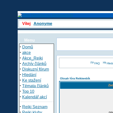
Vítej
Anonyme
Menu
·
Domů
·
akce
·
Akce_Reiki
·
Archív článků
FAQ
Hled
·
Diskuzní fórum
·
Hledání
Obsah fóra Reikiwebík
·
Ke stažení
·
Zad
Témata článků
·
Top 10
·
Kalendář akcí
·
Reiki Seznam
·
Reiki kluby