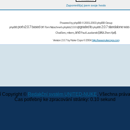
Zapomněl(a) jsem svoje heslo
Powered by
phpBB
© 2001-2003 phpBB Group
port v2.0.7 based on
upgraded to
2.0.7 standalone was 
phpBB
Tom Nitzschner's
phpbb2.0.6
phpBB
,
,
and
(aka
).
ChatServ
mikem
Paul Laudanski
Zhen-Xjell
Version 2.0.7 by
Nuke Cops
© 2004
http://www.nukecops.com
 Copyright ©
Redakční systém UNITED-NUKE
. Všechna práva
Čas potřebný ke zpracování stránky: 0.10 sekund