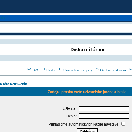
Diskuzní fórum
FAQ
Hledat
Uživatelské skupiny
Osobní nastavení
h fóra Reikiwebík
Zadejte prosím vaše uživatelské jméno a heslo
Uživatel:
Heslo:
Přihlásit mě automaticky při každé návštěvě: