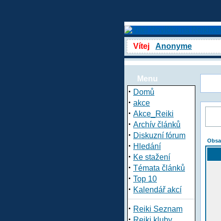
Vítej
Anonyme
Menu
·
Domů
·
akce
·
Akce_Reiki
·
Archív článků
·
Diskuzní fórum
Obsa
·
Hledání
·
Ke stažení
·
Témata článků
·
Top 10
·
Kalendář akcí
·
Reiki Seznam
·
Reiki kluby