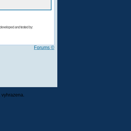
developed and tested by:
Forums ©
 vyhrazena.