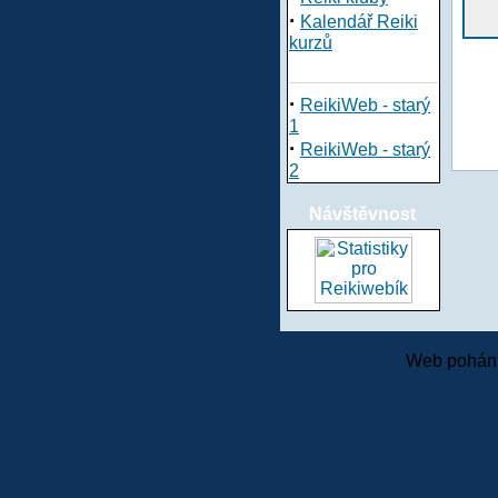
·
Kalendář Reiki
kurzů
·
ReikiWeb - starý
1
·
ReikiWeb - starý
2
Návštěvnost
Web pohání