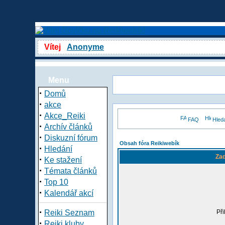
Vítej
Anonyme
Menu
·
Domů
·
akce
·
Akce_Reiki
FAQ
Hled
·
Archív článků
·
Diskuzní fórum
Obsah fóra Reikiwebík
·
Hledání
Zad
·
Ke stažení
·
Témata článků
·
Top 10
·
Kalendář akcí
·
Reiki Seznam
Při
·
Reiki kluby