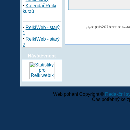
·
Kalendář Reiki
kurzů
·
ReikiWeb - starý
port v2.0.7 based on
phpBB
Tom Nit
1
·
ReikiWeb - starý
2
Návštěvnost
Web pohání Copyright ©
Redakční 
Čas potřebný ke z