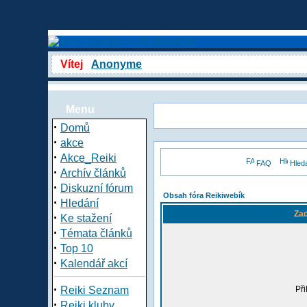
Vítej
Anonyme
Menu
·
Domů
·
akce
·
Akce_Reiki
FAQ
Hled
·
Archív článků
·
Diskuzní fórum
Obsah fóra Reikiwebík
·
Hledání
Zad
·
Ke stažení
·
Témata článků
·
Top 10
·
Kalendář akcí
·
Reiki Seznam
Při
·
Reiki kluby