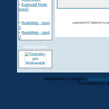
·
Kalendář Reiki
kurzů
·
ReikiWeb - starý
port v2.0.7 based on
phpBB
Tom Nit
1
·
ReikiWeb - starý
2
Návštěvnost
Web pohání Copyright ©
Redakční 
Čas potřebný ke z