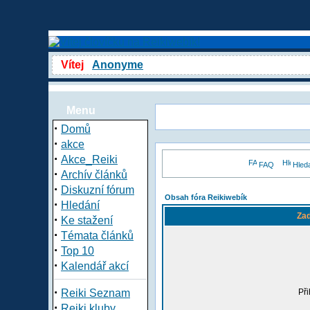
Vítej
Anonyme
Menu
·
Domů
·
akce
·
Akce_Reiki
FAQ
Hled
·
Archív článků
·
Diskuzní fórum
Obsah fóra Reikiwebík
·
Hledání
Zad
·
Ke stažení
·
Témata článků
·
Top 10
·
Kalendář akcí
·
Reiki Seznam
Při
·
Reiki kluby