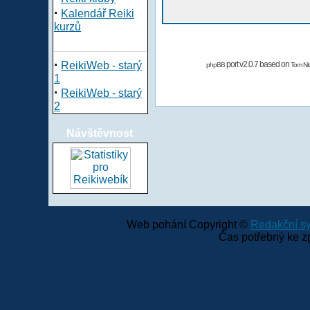
·
Kalendář Reiki
kurzů
·
ReikiWeb - starý
port v2.0.7 based on
phpBB
Tom Nit
1
·
ReikiWeb - starý
2
Návštěvnost
Web pohání Copyright ©
Redakční 
Čas potřebný ke z