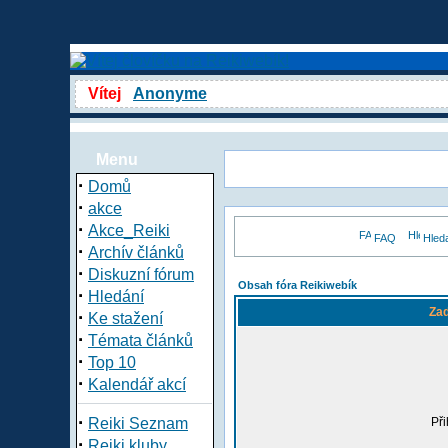
Vítej
Anonyme
Menu
·
Domů
·
akce
·
Akce_Reiki
FAQ
Hled
·
Archív článků
·
Diskuzní fórum
Obsah fóra Reikiwebík
·
Hledání
Zad
·
Ke stažení
·
Témata článků
·
Top 10
·
Kalendář akcí
·
Reiki Seznam
Při
·
Reiki kluby