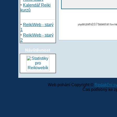
·
Kalendář Reiki
kurzů
·
ReikiWeb - starý
port v2.0.7 based on
phpBB
Tom Nit
1
·
ReikiWeb - starý
2
Návštěvnost
Web pohání Copyright ©
Redakční 
Čas potřebný ke z