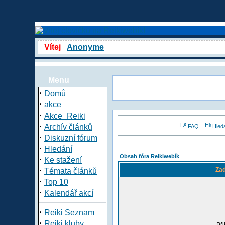
Vítej
Anonyme
Menu
·
Domů
·
akce
·
Akce_Reiki
·
Archív článků
FAQ
Hled
·
Diskuzní fórum
·
Hledání
Obsah fóra Reikiwebík
·
Ke stažení
·
Zad
Témata článků
·
Top 10
·
Kalendář akcí
·
Reiki Seznam
·
Reiki kluby