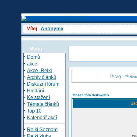
Vítej
Anonyme
Menu
·
Domů
·
akce
·
Akce_Reiki
·
Archív článků
FAQ
Hled
·
Diskuzní fórum
·
Hledání
Obsah fóra Reikiwebík
·
Ke stažení
·
Zad
Témata článků
·
Top 10
·
Kalendář akcí
·
Reiki Seznam
·
Reiki kluby