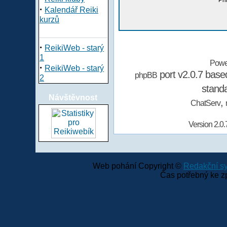
Při
·
Kalendář Reiki
kurzů
·
ReikiWeb - starý
1
Powe
·
ReikiWeb - starý
port v2.0.7 bas
phpBB
2
stand
Návštěvnost
,
ChatServ
Version 2.0.
Web pohání Copyright ©
Redakční 
Čas potřebný ke z