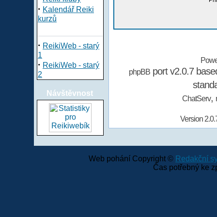
Při
·
Kalendář Reiki
kurzů
·
ReikiWeb - starý
1
Powe
·
ReikiWeb - starý
port v2.0.7 bas
phpBB
2
stand
Návštěvnost
,
ChatServ
Version 2.0.
Web pohání Copyright ©
Redakční 
Čas potřebný ke z