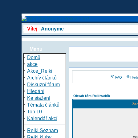
Vítej
Anonyme
Menu
·
Domů
·
akce
·
Akce_Reiki
·
Archív článků
FAQ
Hled
·
Diskuzní fórum
·
Hledání
Obsah fóra Reikiwebík
·
Ke stažení
·
Zad
Témata článků
·
Top 10
·
Kalendář akcí
·
Reiki Seznam
·
Reiki kluby