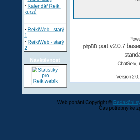
Při
·
Kalendář Reiki
kurzů
·
ReikiWeb - starý
1
Powe
·
ReikiWeb - starý
port v2.0.7 bas
phpBB
2
stand
Návštěvnost
,
ChatServ
Version 2.0.
Web pohání Copyright ©
Redakční 
Čas potřebný ke z