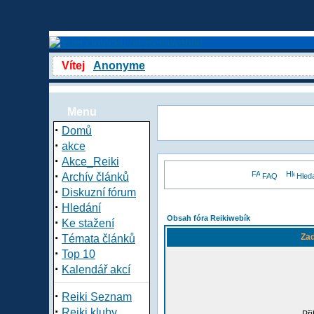
Vítej
Anonyme
Menu
·
Domů
·
akce
·
Akce_Reiki
·
Archív článků
FAQ
Hled
·
Diskuzní fórum
·
Hledání
Obsah fóra Reikiwebík
·
Ke stažení
·
Zad
Témata článků
·
Top 10
·
Kalendář akcí
·
Reiki Seznam
·
Reiki kluby