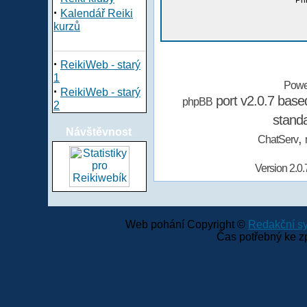
Při
·
Kalendář Reiki
kurzů
·
ReikiWeb - starý
1
Powe
·
ReikiWeb - starý
port v2.0.7 bas
phpBB
2
stand
Návštěvnost
,
ChatServ
Version 2.0.
Web pohání Copyright ©
Redakční 
Čas potřebný ke z