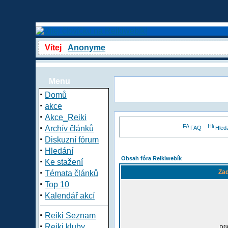
Vítej
Anonyme
Menu
·
Domů
·
akce
·
Akce_Reiki
·
Archív článků
FAQ
Hled
·
Diskuzní fórum
·
Hledání
Obsah fóra Reikiwebík
·
Ke stažení
·
Zad
Témata článků
·
Top 10
·
Kalendář akcí
·
Reiki Seznam
·
Reiki kluby