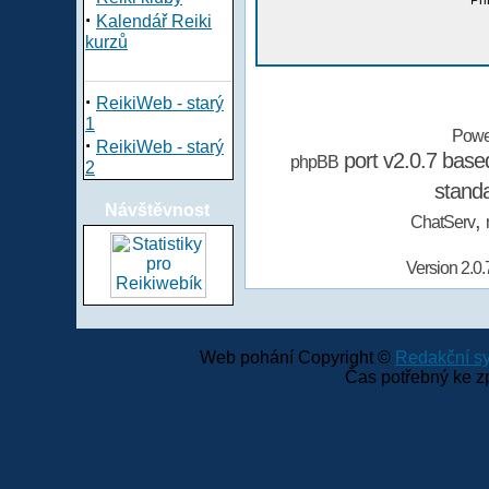
Při
·
Kalendář Reiki
kurzů
·
ReikiWeb - starý
1
Powe
·
ReikiWeb - starý
port v2.0.7 bas
phpBB
2
stand
Návštěvnost
,
ChatServ
Version 2.0.
Web pohání Copyright ©
Redakční 
Čas potřebný ke z