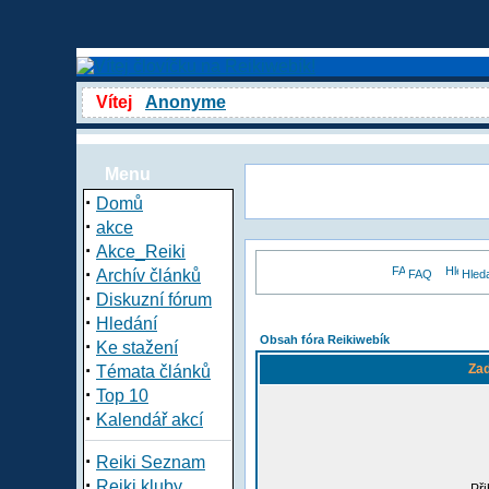
Vítej
Anonyme
Menu
·
Domů
·
akce
·
Akce_Reiki
·
Archív článků
FAQ
Hled
·
Diskuzní fórum
·
Hledání
Obsah fóra Reikiwebík
·
Ke stažení
·
Zad
Témata článků
·
Top 10
·
Kalendář akcí
·
Reiki Seznam
·
Reiki kluby