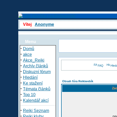
Vítej
Anonyme
Menu
·
Domů
·
akce
·
Akce_Reiki
·
Archív článků
FAQ
Hled
·
Diskuzní fórum
·
Hledání
Obsah fóra Reikiwebík
·
Ke stažení
·
Zad
Témata článků
·
Top 10
·
Kalendář akcí
·
Reiki Seznam
·
Reiki kluby