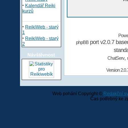
Při
·
Kalendář Reiki
kurzů
·
ReikiWeb - starý
1
Powe
·
ReikiWeb - starý
port v2.0.7 bas
phpBB
2
stand
Návštěvnost
,
ChatServ
Version 2.0.
Web pohání Copyright ©
Redakční 
Čas potřebný ke z