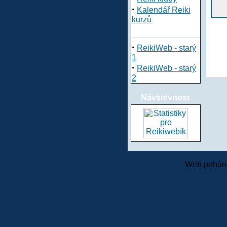
·
Kalendář Reiki
kurzů
·
ReikiWeb - starý
1
·
ReikiWeb - starý
2
Návštěvnost
Web pohání