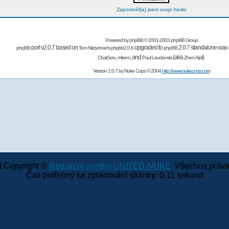
Zapomněl(a) jsem svoje heslo
Powered by
phpBB
© 2001-2003 phpBB Group
port v2.0.7 based on
upgraded to
2.0.7 standalone was 
phpBB
Tom Nitzschner's
phpbb2.0.6
phpBB
,
,
and
(aka
).
ChatServ
mikem
Paul Laudanski
Zhen-Xjell
Version 2.0.7 by
Nuke Cops
© 2004
http://www.nukecops.com
 Copyright ©
Redakční systém UNITED-NUKE
. Všechna práva
Čas potřebný ke zpracování stránky: 0.11 sekund