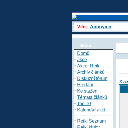
Vítej
Anonyme
Menu
·
Domů
·
akce
·
Akce_Reiki
·
Archív článků
·
Diskuzní fórum
Obsa
·
Hledání
·
Ke stažení
·
Témata článků
·
Top 10
·
Kalendář akcí
·
Reiki Seznam
·
Reiki kluby