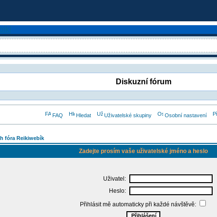
Diskuzní fórum
FAQ
Hledat
Uživatelské skupiny
Osobní nastavení
h fóra Reikiwebík
Zadejte prosím vaše uživatelské jméno a heslo
Uživatel:
Heslo:
Přihlásit mě automaticky při každé návštěvě: