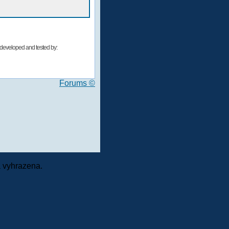
developed and tested by:
Forums ©
 vyhrazena.