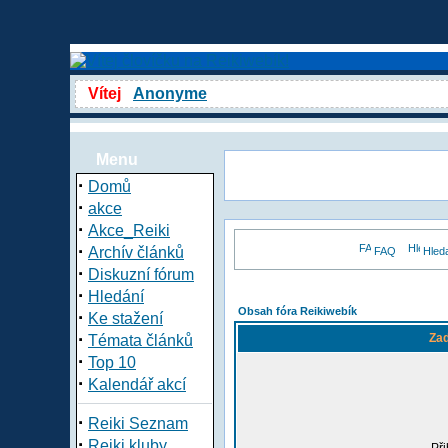
Vítej
Anonyme
Menu
·
Domů
·
akce
·
Akce_Reiki
·
Archív článků
FAQ
Hled
·
Diskuzní fórum
·
Hledání
Obsah fóra Reikiwebík
·
Ke stažení
·
Zad
Témata článků
·
Top 10
·
Kalendář akcí
·
Reiki Seznam
·
Reiki kluby