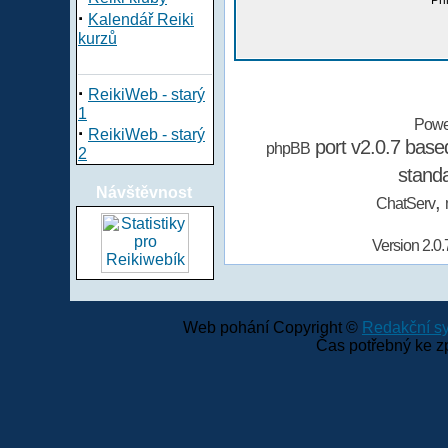
Při
·
Kalendář Reiki
kurzů
·
ReikiWeb - starý
1
Powe
·
ReikiWeb - starý
port v2.0.7 bas
phpBB
2
stand
Návštěvnost
,
ChatServ
Version 2.0.
Web pohání Copyright ©
Redakční 
Čas potřebný ke z