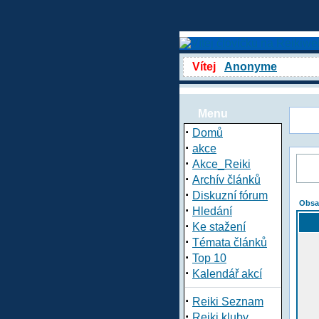
Vítej
Anonyme
Menu
·
Domů
·
akce
·
Akce_Reiki
·
Archív článků
·
Diskuzní fórum
Obsa
·
Hledání
·
Ke stažení
·
Témata článků
·
Top 10
·
Kalendář akcí
·
Reiki Seznam
·
Reiki kluby