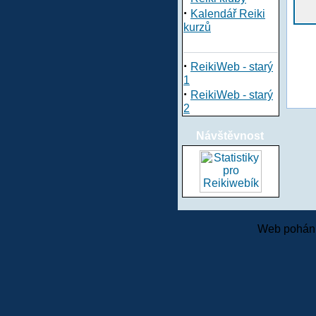
·
Kalendář Reiki
kurzů
·
ReikiWeb - starý
1
·
ReikiWeb - starý
2
Návštěvnost
Web pohání