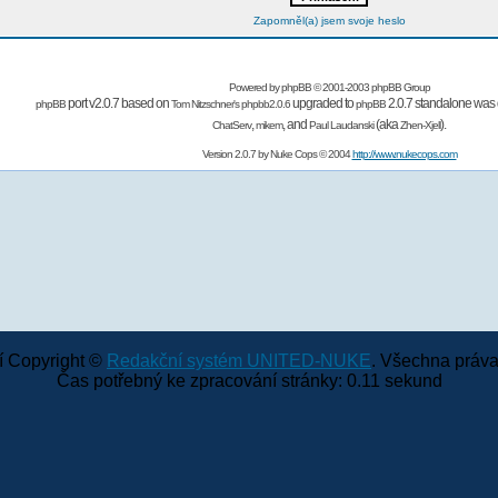
Zapomněl(a) jsem svoje heslo
Powered by
phpBB
© 2001-2003 phpBB Group
port v2.0.7 based on
upgraded to
2.0.7 standalone was 
phpBB
Tom Nitzschner's
phpbb2.0.6
phpBB
,
,
and
(aka
).
ChatServ
mikem
Paul Laudanski
Zhen-Xjell
Version 2.0.7 by
Nuke Cops
© 2004
http://www.nukecops.com
 Copyright ©
Redakční systém UNITED-NUKE
. Všechna práva
Čas potřebný ke zpracování stránky: 0.11 sekund