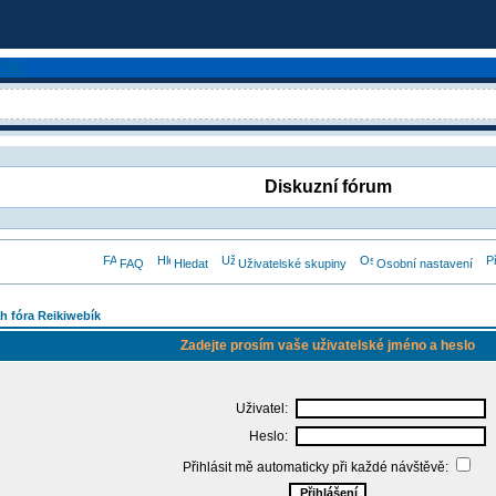
Diskuzní fórum
FAQ
Hledat
Uživatelské skupiny
Osobní nastavení
h fóra Reikiwebík
Zadejte prosím vaše uživatelské jméno a heslo
Uživatel:
Heslo:
Přihlásit mě automaticky při každé návštěvě: