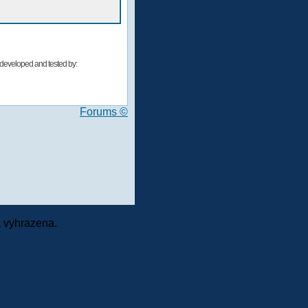
developed and tested by:
Forums ©
 vyhrazena.