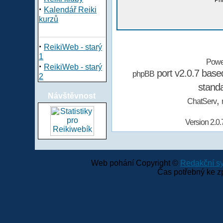
Při
·
Kalendář Reiki
kurzů
·
ReikiWeb - starý
1
Powe
·
ReikiWeb - starý
port v2.0.7 bas
phpBB
2
stand
Návštěvnost
,
ChatServ
Version 2.0.
Web pohání Copyright ©
Redakční 
Čas potřebný ke z