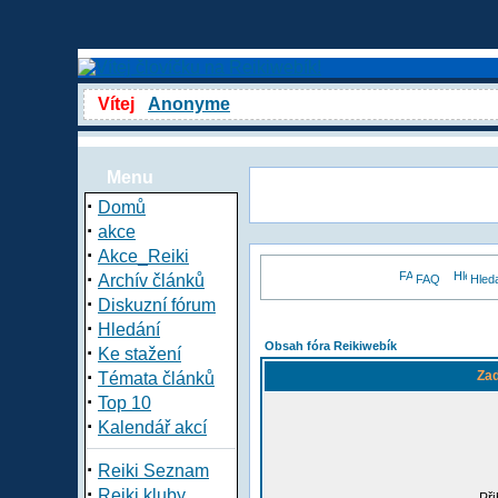
Vítej
Anonyme
Menu
·
Domů
·
akce
·
Akce_Reiki
·
Archív článků
FAQ
Hled
·
Diskuzní fórum
·
Hledání
Obsah fóra Reikiwebík
·
Ke stažení
·
Zad
Témata článků
·
Top 10
·
Kalendář akcí
·
Reiki Seznam
·
Reiki kluby