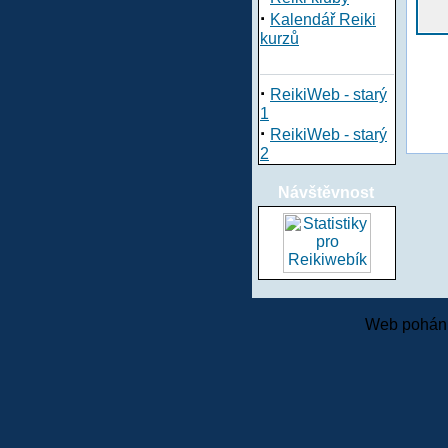
·
Kalendář Reiki
kurzů
·
ReikiWeb - starý
1
·
ReikiWeb - starý
2
Návštěvnost
Web pohání