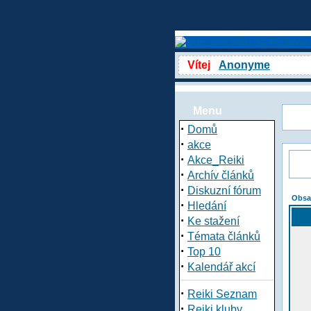
Vítej
Anonyme
Menu
·
Domů
·
akce
·
Akce_Reiki
·
Archív článků
·
Diskuzní fórum
Obsa
·
Hledání
·
Ke stažení
·
Témata článků
·
Top 10
·
Kalendář akcí
·
Reiki Seznam
·
Reiki kluby