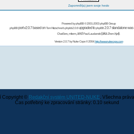
Zapomněl(a) jsem svoje heslo
Powered by
phpBB
© 2001-2003 phpBB Group
port v2.0.7 based on
upgraded to
2.0.7 standalone was 
phpBB
Tom Nitzschner's
phpbb2.0.6
phpBB
,
,
and
(aka
).
ChatServ
mikem
Paul Laudanski
Zhen-Xjell
Version 2.0.7 by
Nuke Cops
© 2004
http://www.nukecops.com
 Copyright ©
Redakční systém UNITED-NUKE
. Všechna práva
Čas potřebný ke zpracování stránky: 0.10 sekund