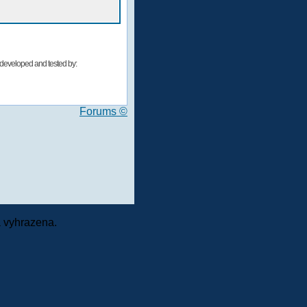
developed and tested by:
Forums ©
 vyhrazena.