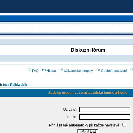
Diskuzní fórum
FAQ
Hledat
Uživatelské skupiny
Osobní nastavení
h fóra Reikiwebík
Zadejte prosím vaše uživatelské jméno a heslo
Uživatel:
Heslo:
Přihlásit mě automaticky při každé návštěvě: