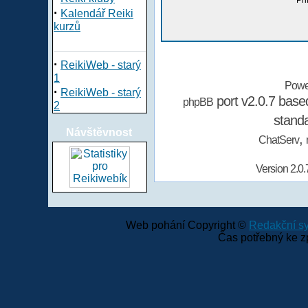
Při
·
Kalendář Reiki
kurzů
·
ReikiWeb - starý
1
Powe
·
ReikiWeb - starý
port v2.0.7 bas
phpBB
2
stand
Návštěvnost
,
ChatServ
Version 2.0.
Web pohání Copyright ©
Redakční 
Čas potřebný ke z