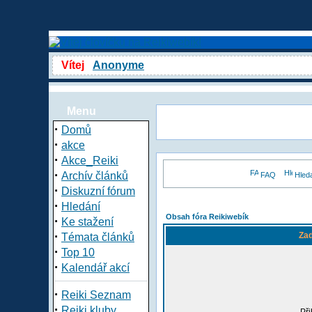
Vítej
Anonyme
Menu
·
Domů
·
akce
·
Akce_Reiki
·
Archív článků
FAQ
Hled
·
Diskuzní fórum
·
Hledání
Obsah fóra Reikiwebík
·
Ke stažení
·
Zad
Témata článků
·
Top 10
·
Kalendář akcí
·
Reiki Seznam
·
Reiki kluby