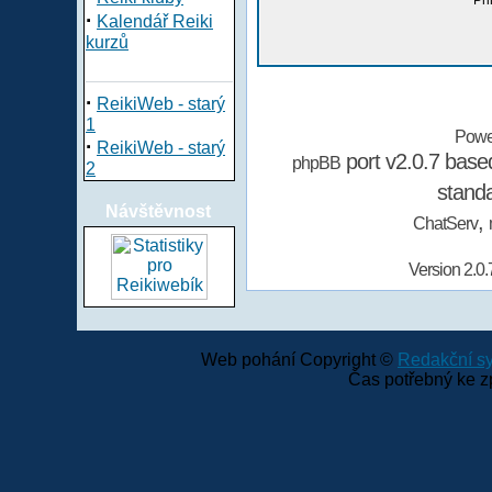
Při
·
Kalendář Reiki
kurzů
·
ReikiWeb - starý
1
Powe
·
ReikiWeb - starý
port v2.0.7 bas
phpBB
2
stand
Návštěvnost
,
ChatServ
Version 2.0.
Web pohání Copyright ©
Redakční 
Čas potřebný ke z