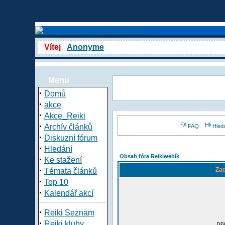
Vítej
Anonyme
Menu
·
Domů
·
akce
·
Akce_Reiki
·
Archív článků
FAQ
Hled
·
Diskuzní fórum
·
Hledání
Obsah fóra Reikiwebík
·
Ke stažení
·
Zad
Témata článků
·
Top 10
·
Kalendář akcí
·
Reiki Seznam
·
Reiki kluby