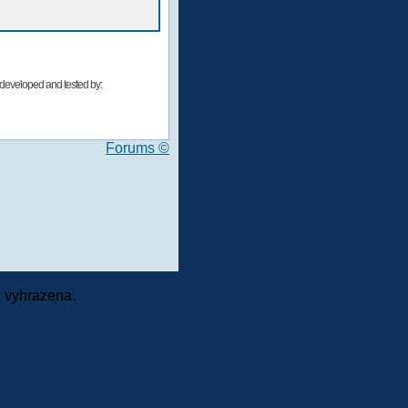
developed and tested by:
Forums ©
 vyhrazena.