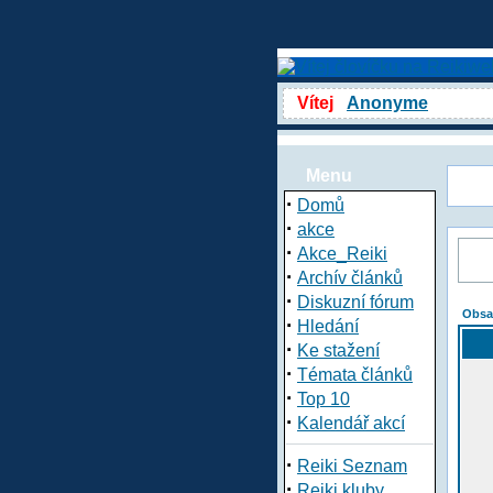
Vítej
Anonyme
Menu
·
Domů
·
akce
·
Akce_Reiki
·
Archív článků
·
Diskuzní fórum
Obsa
·
Hledání
·
Ke stažení
·
Témata článků
·
Top 10
·
Kalendář akcí
·
Reiki Seznam
·
Reiki kluby