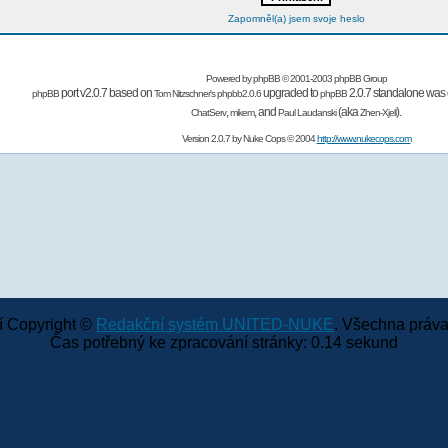
Zapomněl(a) jsem svoje heslo
Powered by
phpBB
© 2001-2003 phpBB Group
port v2.0.7 based on
upgraded to
2.0.7 standalone was 
phpBB
Tom Nitzschner's
phpbb2.0.6
phpBB
,
,
and
(aka
).
ChatServ
mikem
Paul Laudanski
Zhen-Xjell
Version 2.0.7 by
Nuke Cops
© 2004
http://www.nukecops.com
 Copyright ©
Redakční systém UNITED-NUKE
. Všechna práva
Čas potřebný ke zpracování stránky: 0.14 sekund