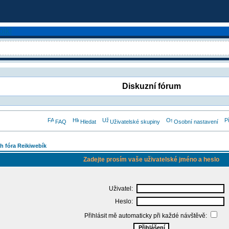
Diskuzní fórum
FAQ
Hledat
Uživatelské skupiny
Osobní nastavení
h fóra Reikiwebík
Zadejte prosím vaše uživatelské jméno a heslo
Uživatel:
Heslo:
Přihlásit mě automaticky při každé návštěvě: