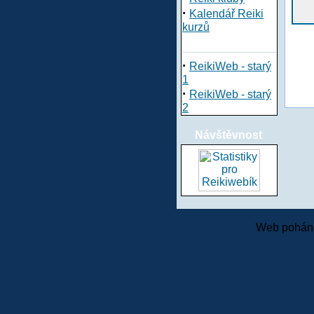
·
Kalendář Reiki
kurzů
·
ReikiWeb - starý
1
·
ReikiWeb - starý
2
Návštěvnost
Web pohání