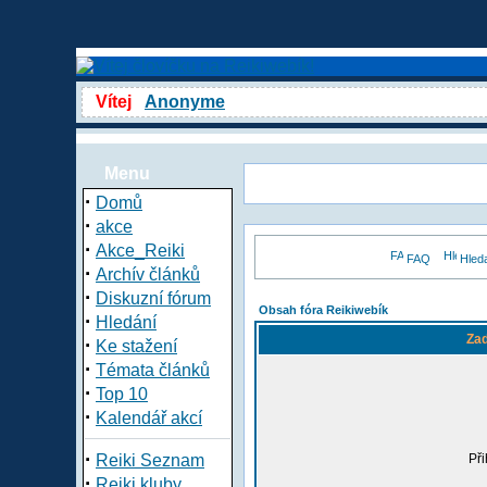
Vítej
Anonyme
Menu
·
Domů
·
akce
·
Akce_Reiki
FAQ
Hled
·
Archív článků
·
Diskuzní fórum
Obsah fóra Reikiwebík
·
Hledání
Zad
·
Ke stažení
·
Témata článků
·
Top 10
·
Kalendář akcí
·
Reiki Seznam
Při
·
Reiki kluby