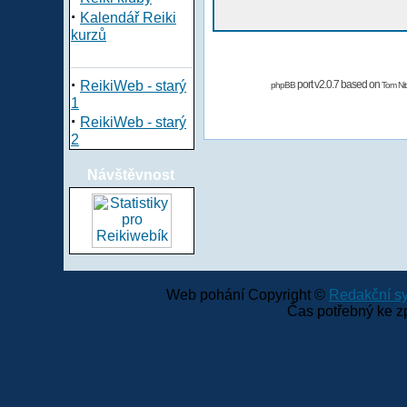
·
Kalendář Reiki
kurzů
·
ReikiWeb - starý
port v2.0.7 based on
phpBB
Tom Nit
1
·
ReikiWeb - starý
2
Návštěvnost
Web pohání Copyright ©
Redakční 
Čas potřebný ke z