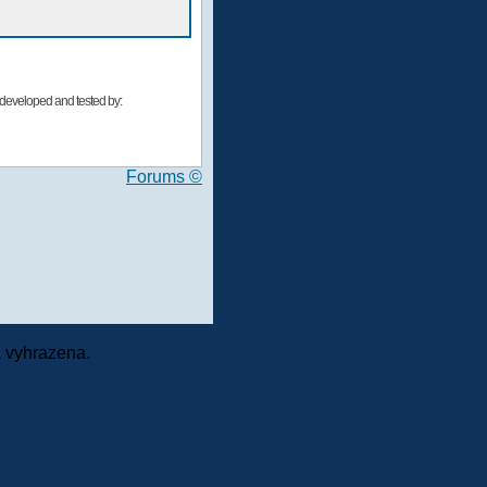
developed and tested by:
Forums ©
 vyhrazena.