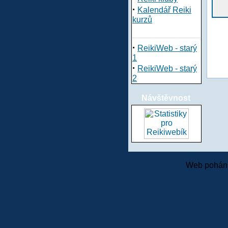
·
Kalendář Reiki
kurzů
·
ReikiWeb - starý
1
·
ReikiWeb - starý
2
Návštěvnost
Web pohání