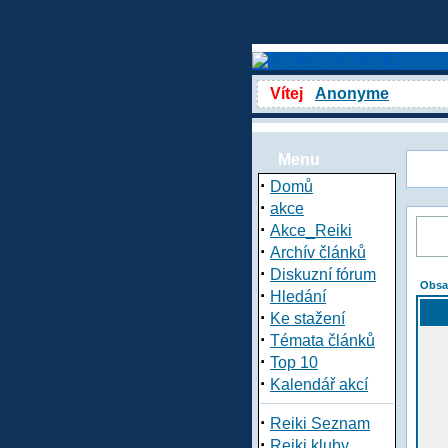
Vítej
Anonyme
Menu
·
Domů
·
akce
·
Akce_Reiki
·
Archív článků
·
Diskuzní fórum
Obsa
·
Hledání
·
Ke stažení
·
Témata článků
·
Top 10
·
Kalendář akcí
·
Reiki Seznam
·
Reiki kluby