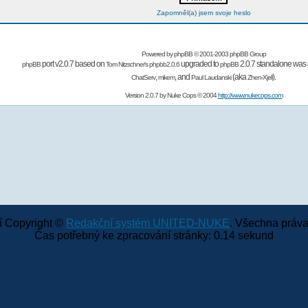
Zapomněl(a) jsem svoje heslo
Powered by
phpBB
© 2001-2003 phpBB Group
port v2.0.7 based on
upgraded to
2.0.7 standalone was 
phpBB
Tom Nitzschner's
phpbb2.0.6
phpBB
,
,
and
(aka
).
ChatServ
mikem
Paul Laudanski
Zhen-Xjell
Version 2.0.7 by
Nuke Cops
© 2004
http://www.nukecops.com
 Copyright ©
Redakční systém UNITED-NUKE
. Všechna práva
Čas potřebný ke zpracování stránky: 0.14 sekund