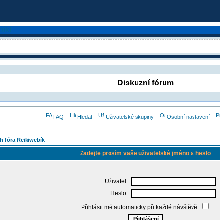
Diskuzní fórum
FAQ
Hledat
Uživatelské skupiny
Osobní nastavení
h fóra Reikiwebík
Zadejte prosím vaše uživatelské jméno a heslo
Uživatel:
Heslo:
Přihlásit mě automaticky při každé návštěvě: