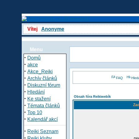
Vítej
Anonyme
Menu
·
Domů
·
akce
·
Akce_Reiki
·
Archív článků
FAQ
Hled
·
Diskuzní fórum
·
Hledání
Obsah fóra Reikiwebík
·
Ke stažení
·
Zad
Témata článků
·
Top 10
·
Kalendář akcí
·
Reiki Seznam
·
Reiki kluby