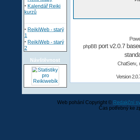
Při
·
Kalendář Reiki
kurzů
·
ReikiWeb - starý
1
Powe
·
ReikiWeb - starý
port v2.0.7 bas
phpBB
2
stand
Návštěvnost
,
ChatServ
Version 2.0.
Web pohání Copyright ©
Redakční 
Čas potřebný ke z