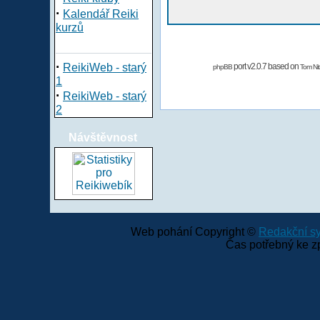
·
Kalendář Reiki
kurzů
·
ReikiWeb - starý
port v2.0.7 based on
phpBB
Tom Nit
1
·
ReikiWeb - starý
2
Návštěvnost
Web pohání Copyright ©
Redakční 
Čas potřebný ke z