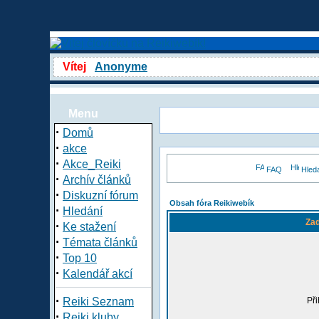
Vítej
Anonyme
Menu
·
Domů
·
akce
·
Akce_Reiki
FAQ
Hled
·
Archív článků
·
Diskuzní fórum
Obsah fóra Reikiwebík
·
Hledání
Zad
·
Ke stažení
·
Témata článků
·
Top 10
·
Kalendář akcí
·
Reiki Seznam
Při
·
Reiki kluby