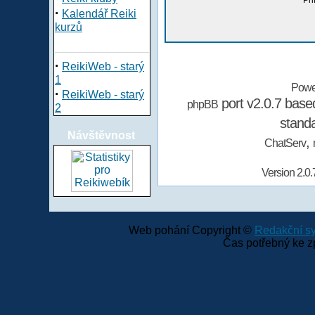
Při
·
Kalendář Reiki
kurzů
·
ReikiWeb - starý
1
Powe
·
ReikiWeb - starý
port v2.0.7 bas
phpBB
2
stand
Návštěvnost
,
ChatServ
Version 2.0.
Web pohání Copyright ©
Redakční 
Čas potřebný ke z