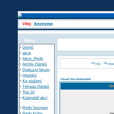
Vítej
Anonyme
Menu
·
Domů
·
akce
·
Akce_Reiki
·
Archív článků
FAQ
Hled
·
Diskuzní fórum
·
Hledání
Obsah fóra Reikiwebík
·
Ke stažení
·
Zad
Témata článků
·
Top 10
·
Kalendář akcí
·
Reiki Seznam
·
Reiki kluby