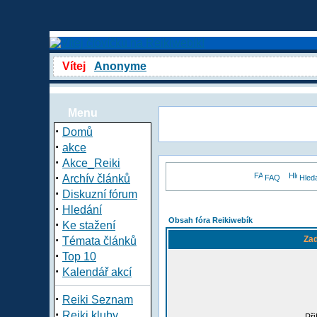
Vítej
Anonyme
Menu
·
Domů
·
akce
·
Akce_Reiki
·
Archív článků
FAQ
Hled
·
Diskuzní fórum
·
Hledání
Obsah fóra Reikiwebík
·
Ke stažení
·
Zad
Témata článků
·
Top 10
·
Kalendář akcí
·
Reiki Seznam
·
Reiki kluby