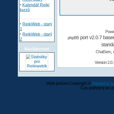
Při
·
Kalendář Reiki
kurzů
·
ReikiWeb - starý
1
Powe
·
ReikiWeb - starý
port v2.0.7 bas
phpBB
2
stand
Návštěvnost
,
ChatServ
Version 2.0.
Web pohání Copyright ©
Redakční 
Čas potřebný ke z