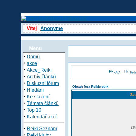
Vítej
Anonyme
Menu
·
Domů
·
akce
·
Akce_Reiki
FAQ
Hled
·
Archív článků
·
Diskuzní fórum
Obsah fóra Reikiwebík
·
Hledání
Zad
·
Ke stažení
·
Témata článků
·
Top 10
·
Kalendář akcí
·
Reiki Seznam
Při
·
Reiki kluby