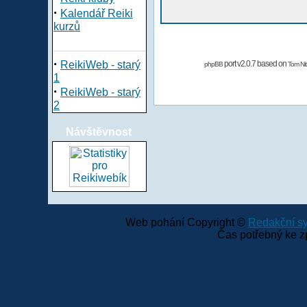
·
Kalendář Reiki
kurzů
·
ReikiWeb - starý
port v2.0.7 based on
phpBB
Tom Nit
1
·
ReikiWeb - starý
2
Návštěvnost
Web pohání Copyright ©
Redakční 
Čas potřebný ke z