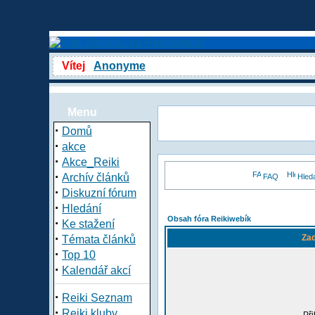
Vítej
Anonyme
Menu
·
Domů
·
akce
·
Akce_Reiki
·
Archív článků
FAQ
Hled
·
Diskuzní fórum
·
Hledání
Obsah fóra Reikiwebík
·
Ke stažení
·
Zad
Témata článků
·
Top 10
·
Kalendář akcí
·
Reiki Seznam
·
Reiki kluby