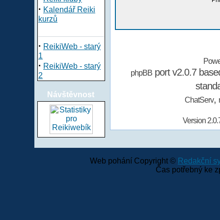
Při
·
Kalendář Reiki
kurzů
·
ReikiWeb - starý
1
Powe
·
ReikiWeb - starý
port v2.0.7 bas
phpBB
2
stand
Návštěvnost
,
ChatServ
Version 2.0.
Web pohání Copyright ©
Redakční 
Čas potřebný ke z