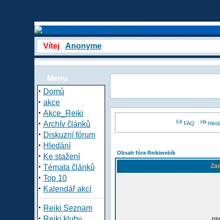
Vítej
Anonyme
Menu
·
Domů
·
akce
·
Akce_Reiki
·
Archív článků
FAQ
Hled
·
Diskuzní fórum
·
Hledání
Obsah fóra Reikiwebík
·
Ke stažení
·
Zad
Témata článků
·
Top 10
·
Kalendář akcí
·
Reiki Seznam
·
Reiki kluby