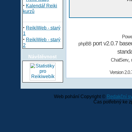
Při
·
Kalendář Reiki
kurzů
·
ReikiWeb - starý
1
Powe
·
ReikiWeb - starý
port v2.0.7 bas
phpBB
2
stand
Návštěvnost
,
ChatServ
Version 2.0.
Web pohání Copyright ©
Redakční 
Čas potřebný ke z